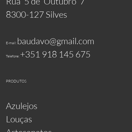
Rua 5 de Outubro 7
8300-127 Silves
baudavo@gmail.com
E-mail:
+351 918 145 675
Telefone:
PRODUTOS
Azulejos
Louças